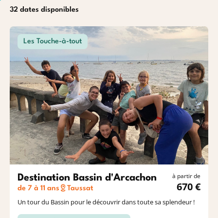
Océan
Etrang
32 dates disponibles
Les Touche-à-tout
Baroudeurs
à partir de
Destination Bassin d'Arcachon
670 €
de 7 à 11 ans
Taussat
Un tour du Bassin pour le découvrir dans toute sa splendeur !