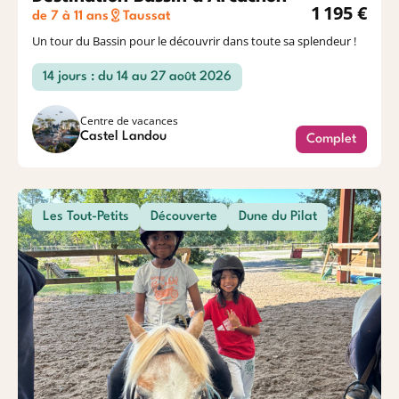
1 195 €
de 7 à 11 ans
Taussat
Un tour du Bassin pour le découvrir dans toute sa splendeur !
14 jours : du 14 au 27 août 2026
Centre de vacances
Castel Landou
Complet
Les Tout-Petits
Découverte
Dune du Pilat