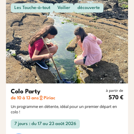
Les Touche-à-tout
Voilier
découverte
à partir de
Colo Party
570 €
de 10 à 13 ans
Piriac
Un programme en détente, idéal pour un premier départ en
colo !
7 jours : du 17 au 23 août 2026