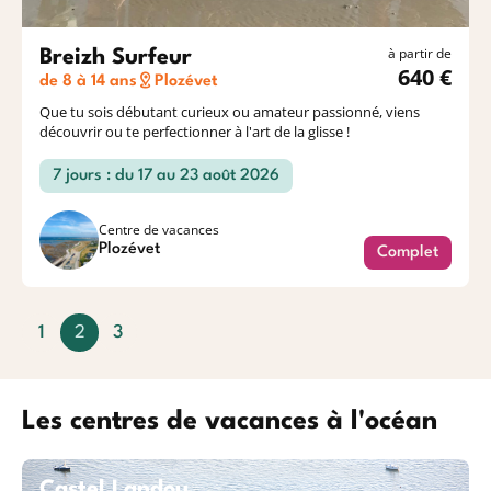
à partir de
Breizh Surfeur
640 €
de 8 à 14 ans
Plozévet
Que tu sois débutant curieux ou amateur passionné, viens
découvrir ou te perfectionner à l'art de la glisse !
7 jours : du 17 au 23 août 2026
Centre de vacances
Plozévet
Complet
1
2
3
(
c
u
Les centres de vacances à l'océan
r
r
e
Castel Landou