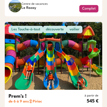
Centre de vacances
Le Razay
Complet
Les Touche-à-tout
découverte
voilier
à partir de
Prem's !
545 €
de 6 à 9 ans
Piriac