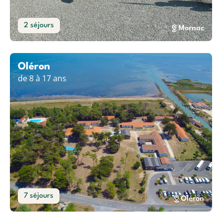
2 séjours
Mornac
Oléron
de 8 à 17 ans
7 séjours
Oléron