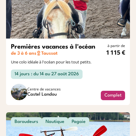
à partir de
Premières vacances à l'océan
1 115 €
de 3 à 6 ans
Taussat
Une colo idéale à l'océan pour les tout petits.
14 jours : du 14 au 27 août 2026
Centre de vacances
Castel Landou
Complet
Baroudeurs
Nautique
Pagaie