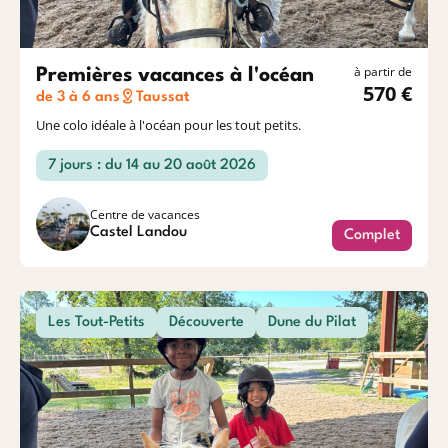
à partir de
Premières vacances à l'océan
570 €
de 3 à 6 ans
Taussat
Une colo idéale à l'océan pour les tout petits.
7 jours : du 14 au 20 août 2026
Centre de vacances
Castel Landou
Complet
Les Tout-Petits
Découverte
Dune du Pilat