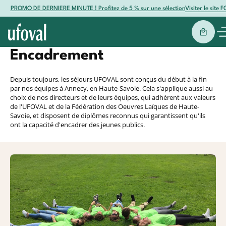
PROMO DE DERNIERE MINUTE ! Profitez de 5 % sur une sélection de séjours été 
Visiter le site 
Encadrement
Retour
Retour
Partir avec Ufoval
Depuis toujours, les séjours UFOVAL sont conçus du début à la fin
Séjours par destination
Montagne
Océan
Baroudeurs
par nos équipes à Annecy, en Haute-Savoie. Cela s'applique aussi au
Destinations
choix de nos directeurs et de leurs équipes, qui adhèrent aux valeurs
Les Puisots
Hendaye
Corse
L
de l'UFOVAL et de la Fédération des Oeuvres Laïques de Haute-
Mer
Montag
Neig’Alpes
Mornac
L
Savoie, et disposent de diplômes reconnus qui garantissent qu'ils
Nos centres
ont la capacité d'encadrer des jeunes publics.
La Métralière
Oléron
Creil'Alpes
Plozévet
Thônes
Le Razay
Actualités & conseils
Autrans
Castel Landou
Villard-de-Lans
Poisy Lac d'Annecy
Contact
L'Isle d'Aulps
Montvauthier
Arêches-Beaufort
Espace famille
Courchevel 1850