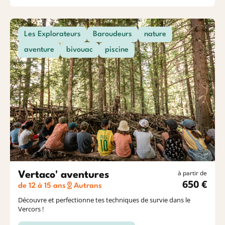
Les Explorateurs
Baroudeurs
nature
aventure
bivouac
piscine
à partir de
Vertaco' aventures
650 €
de 12 à 15 ans
Autrans
Découvre et perfectionne tes techniques de survie dans le
Vercors !