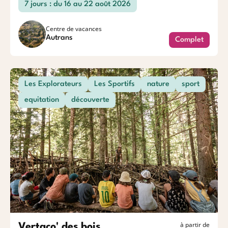
7 jours : du 16 au 22 août 2026
Centre de vacances
Autrans
Complet
Les Explorateurs
Les Sportifs
nature
sport
equitation
découverte
à partir de
Vertaco' des bois