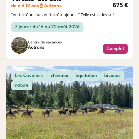
675 €
de 6 à 12 ans
Autrans
"Vertaco’ un jour, Vertaco’ toujours..." Telle est la devise !
7 jours : du 16 au 22 août 2026
Centre de vacances
Autrans
Complet
Les Cavaliers
chevaux
équitation
bivouac
nature