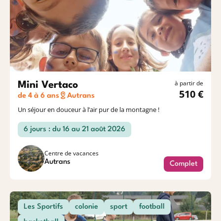
à partir de
Mini Vertaco
510 €
de 4 à 6 ans
Autrans
Un séjour en douceur à l’air pur de la montagne !
6 jours : du 16 au 21 août 2026
Centre de vacances
Autrans
Complet
Les Sportifs
colonie
sport
football