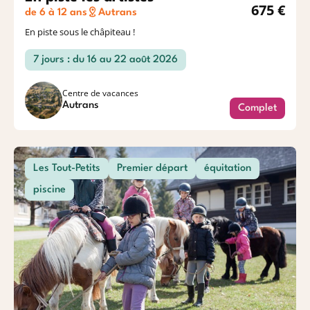
675 €
de 6 à 12 ans
Autrans
En piste sous le châpiteau !
7 jours : du 16 au 22 août 2026
Centre de vacances
Autrans
Complet
Les Tout-Petits
Premier départ
équitation
piscine