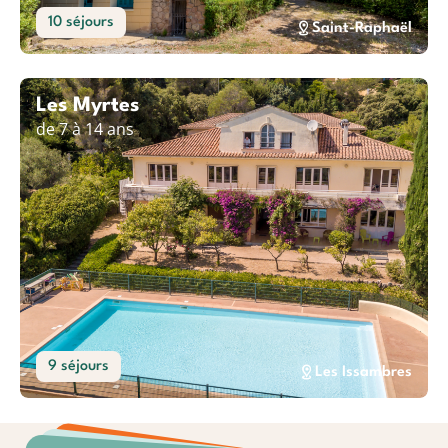
10 séjours
Saint-Raphaël
Les Myrtes
de 7 à 14 ans
9 séjours
Les Issambres