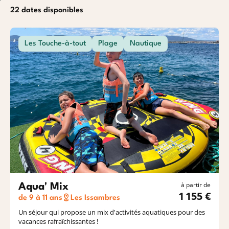
Océan
Etrang
22 dates disponibles
Les Touche-à-tout
Plage
Nautique
Baroudeurs
à partir de
Aqua' Mix
1 155 €
de 9 à 11 ans
Les Issambres
Un séjour qui propose un mix d'activités aquatiques pour des
vacances rafraîchissantes !