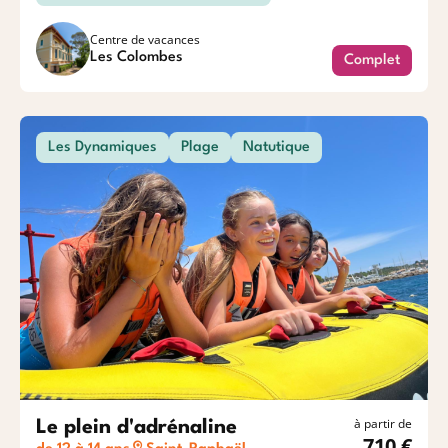
Centre de vacances
Les Colombes
Complet
Les Dynamiques
Plage
Natutique
à partir de
Le plein d'adrénaline
710 €