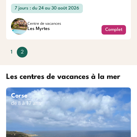
7 jours : du 24 au 30 août 2026
Centre de vacances
Les Myrtes
Complet
1
2
(
c
u
Les centres de vacances à la mer
r
r
e
Corse
n
de 8 à 17 ans
t
)