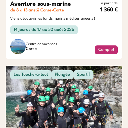
à partir de
Aventure sous-marine
1 360 €
de 8 à 13 ans
Corse-Corte
Viens découvrir les fonds marins méditerranéens !
14 jours : du 17 au 30 août 2026
Centre de vacances
Corse
Complet
Les Touche-à-tout
Plongée
Sportif