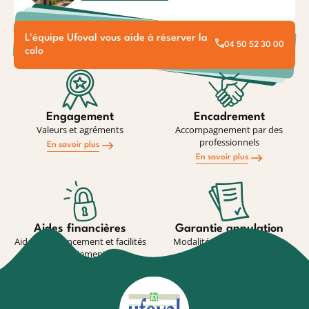
L'équipe Ufoval vous aide à réserver la
04 50 52 30 00
colo
Engagement
Encadrement
Valeurs et agréments
Accompagnement par des
professionnels
En savoir plus
En savoir plus
Aides financières
Garantie annulation
Aides au financement et facilités
Modalité de souscription et
de paiement
conditions
En savoir plus
En savoir plus