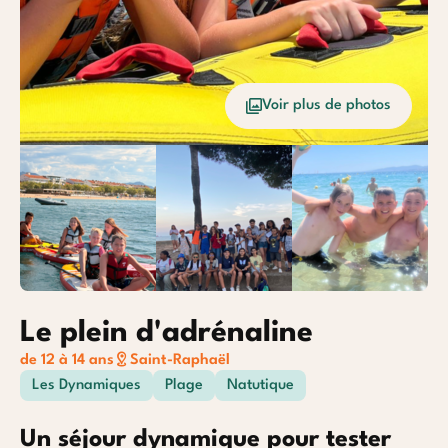
Océan
Etrang
Voir plus de photos
Baroudeurs
Le plein d'adrénaline
de 12 à 14 ans
Saint-Raphaël
Les Dynamiques
Plage
Natutique
Un séjour dynamique pour tester