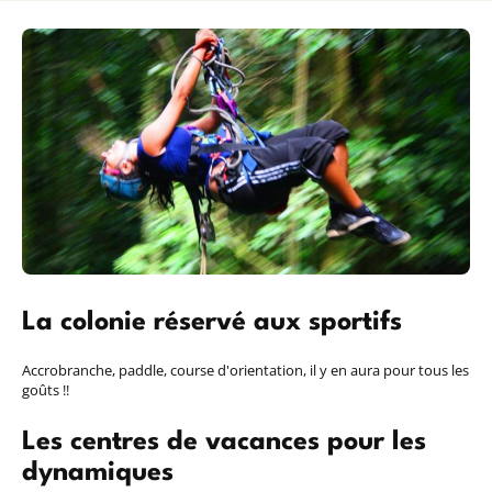
u
r
r
e
n
t
)
La colonie réservé aux sportifs
Accrobranche, paddle, course d'orientation, il y en aura pour tous les
goûts !!
Les centres de vacances pour les
dynamiques