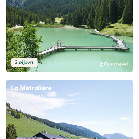
2 séjours
Courchevel
La Métralière
de 12 à 15 ans