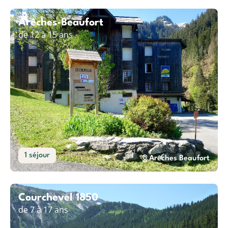
Arêches-Beaufort
de 12 à 15 ans
1 séjour
Arêches Beaufort
Courchevel 1850
de 7 à 17 ans