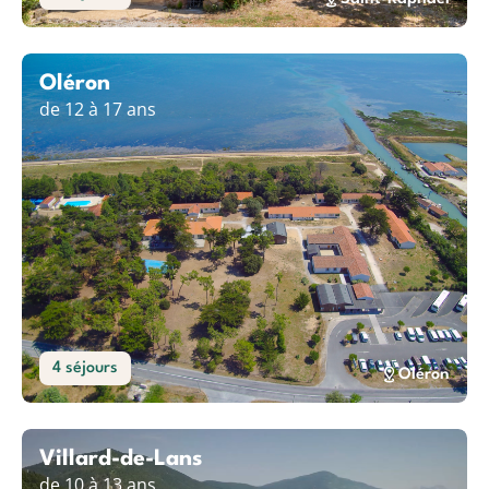
Oléron
de 12 à 17 ans
4 séjours
Oléron
Villard-de-Lans
de 10 à 13 ans