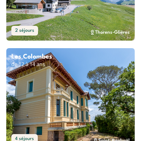
2 séjours
Thorens-Glières
Les Colombes
de 12 à 14 ans
4 séjours
Saint-Raphaël