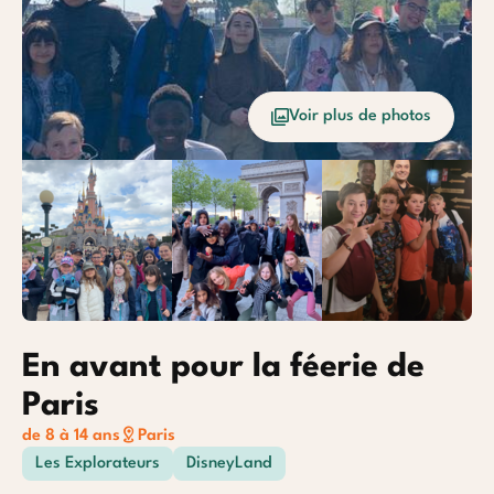
Océan
Etrang
Voir plus de photos
Baroudeurs
En avant pour la féerie de
Paris
de 8 à 14 ans
Paris
Les Explorateurs
DisneyLand