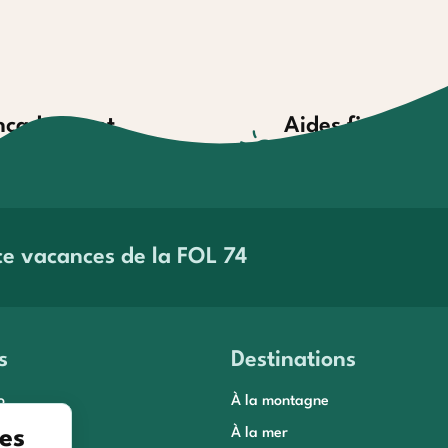
ncadrement
Aides financièr
compagnement par des
Aides au financement et 
ofessionnels
paiement
savoir plus
En savoir plus
ce vacances de la FOL 74
s
Destinations
o
À la montagne
es
 conseils
À la mer