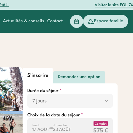
été !
Visiter le site FOL 74
Actualités & conseils
Contact
Espace famille
anger
Baroudeurs
S'inscrire
Demander une option
Durée du séjour
Choix de la date du séjour
Complet
lundi
dimanche
au
575 €
17 AOÛT
23 AOÛT