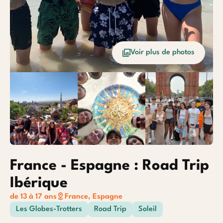
Océan
Etrang
Voir plus de photos
Baroudeurs
France - Espagne : Road Trip
Ibérique
de 13 à 17 ans
France, Espagne
Les Globes-Trotters
Road Trip
Soleil