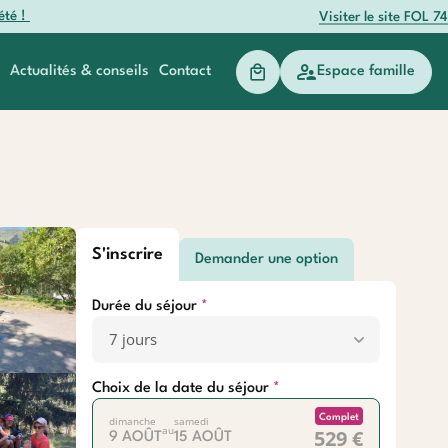
été !
Visiter le site FOL 74
Actualités & conseils
Contact
Espace famille
anger
Baroudeurs
S'inscrire
Demander une option
Durée du séjour
Choix de la date du séjour
Complet
dimanche
samedi
au
529 €
9 AOÛT
15 AOÛT