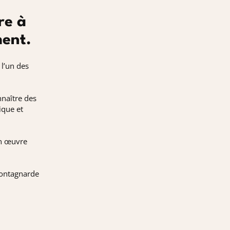
re à
ment.
l’un des
nnaître des
ique et
en œuvre
montagnarde