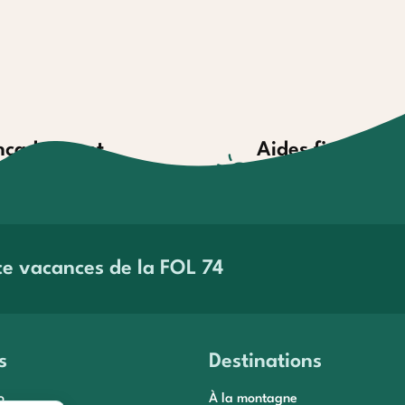
ncadrement
Aides financièr
compagnement par des
Aides au financement et 
ofessionnels
paiement
savoir plus
En savoir plus
ce vacances de la FOL 74
s
Destinations
o
À la montagne