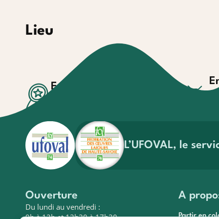
Lieu
E
Engagement
Ac
Valeurs et agréments
pr
En savoir plus
En 
L’UFOVAL, le servi
Ouverture
A propo
Du lundi au vendredi :
9h à 12h et 13h30 à 17h30
Partir en col