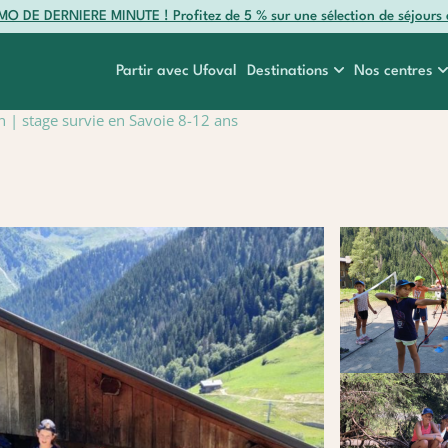
O DE DERNIERE MINUTE ! Profitez de 5 % sur une sélection de séjours 
Partir avec Ufoval
Destinations
Nos centres
n | stage survie en Savoie 8-12 ans
r
Myrtes
Colombes
e
Océan
Etr