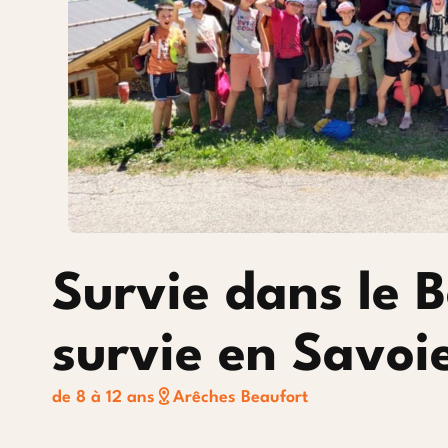
Courchevel 1850
Survie dans le B
survie en Savoi
de 8 à 12 ans
Arêches Beaufort