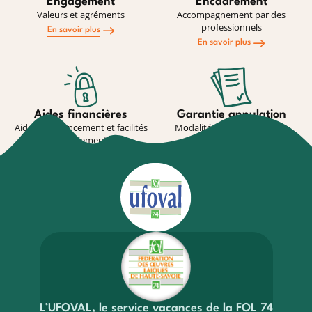
Engagement
Encadrement
Valeurs et agréments
Accompagnement par des
professionnels
En savoir plus
En savoir plus
Aides financières
Garantie annulation
Aides au financement et facilités
Modalité de souscription et
de paiement
conditions
En savoir plus
En savoir plus
L’UFOVAL, le service vacances de la FOL 74