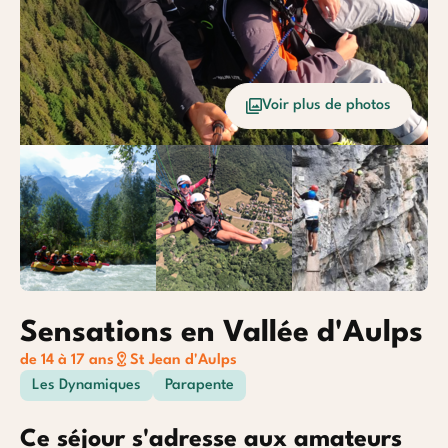
Océan
Etrang
Voir plus de photos
Baroudeurs
Sensations en Vallée d'Aulps
de 14 à 17 ans
St Jean d'Aulps
Les Dynamiques
Parapente
Ce séjour s'adresse aux amateurs