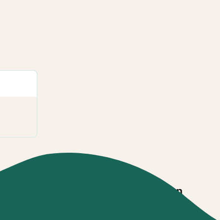
es
Garantie annulation
facilités de
Modalité de souscription et
conditions