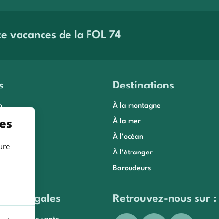
savoir plus
En savoir plus
ce vacances de la FOL 74
s
Destinations
o
À la montagne
es
 conseils
À la mer
lle
À l'océan
ure
À l'étranger
Baroudeurs
tions légales
Retrouvez-nous sur :