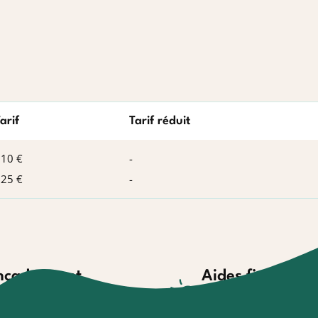
arif
Tarif réduit
10 €
-
25 €
-
ncadrement
Aides financièr
compagnement par des
Aides au financement et 
ofessionnels
paiement