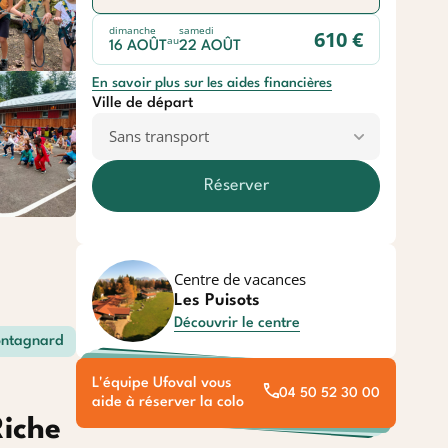
dimanche
samedi
610 €
au
16 AOÛT
22 AOÛT
En savoir plus sur les aides financières
Ville de départ
Réserver
Centre de vacances
Les Puisots
Découvrir le centre
ntagnard
L'équipe Ufoval vous
04 50 52 30 00
aide à réserver la colo
Riche