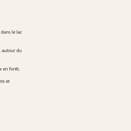
dans le lac
n, autour du
x en forêt.
ts et