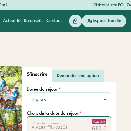
été !
Visiter le site FOL 74
Actualités & conseils
Contact
Espace famille
anger
Baroudeurs
S'inscrire
Demander une option
Durée du séjour
Choix de la date du séjour
Complet
dimanche
samedi
au
610 €
9 AOÛT
15 AOÛT