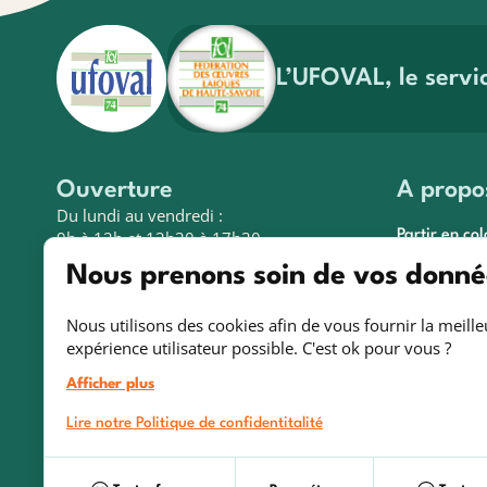
En 
L’UFOVAL, le servi
Ouverture
A propo
Du lundi au vendredi :
9h à 12h et 13h30 à 17h30
Partir en col
Nous prenons soin de vos donné
Actualités &
Adresse
Espace fami
Nous utilisons des cookies afin de vous fournir la meille
3 avenue de la Plaine
Contact
expérience utilisateur possible. C'est ok pour vous ?
BP 340
74008 ANNECY Cedex
Afficher plus
Lire notre Politique de confidentitalité
Informa
04 50 52 30 00