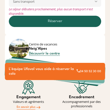
Le séjour débutera prochainement, plus aucun transport n'est
disponible.
Réserver
Centre de vacances
Neig’Alpes
Découvrir le centre
L'équipe Ufoval vous aide à réserver la
04 50 52 30 00
colo
Engagement
Encadrement
Valeurs et agréments
Accompagnement par des
professionnels
En savoir plus