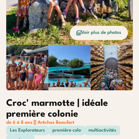
Océan
Etrang
Voir plus de photos
Baroudeurs
Croc' marmotte | idéale
première colonie
de 6 à 8 ans
Arêches Beaufort
Les Explorateurs
première colo
multiactivités