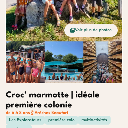
Océan
Etrang
Voir plus de photos
Baroudeurs
Croc' marmotte | idéale
première colonie
de 6 à 8 ans
Arêches Beaufort
Les Explorateurs
première colo
multiactivités