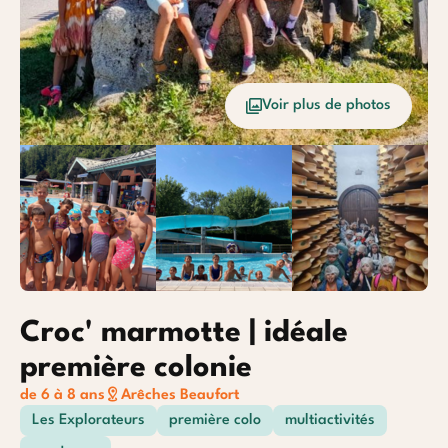
Océan
Etrang
Voir plus de photos
Baroudeurs
Croc' marmotte | idéale
première colonie
de 6 à 8 ans
Arêches Beaufort
Les Explorateurs
première colo
multiactivités