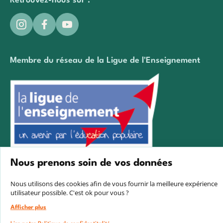
Retrouvez-nous sur :
Membre du réseau de la Ligue de l'Enseignement
Nous prenons soin de vos données
Créé avec passion par Pure illusion
Nous utilisons des cookies afin de vous fournir la meilleure expérience
utilisateur possible. C'est ok pour vous ?
Afficher plus