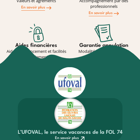
Valeurs et agréments
Accompagnement par des
professionnels
En savoir plus
En savoir plus
Aides financières
Garantie annulation
Aides au financement et facilités
Modalité de souscription et
de paiement
conditions
En savoir plus
En savoir plus
L’UFOVAL, le service vacances de la FOL 74
En savoir plus