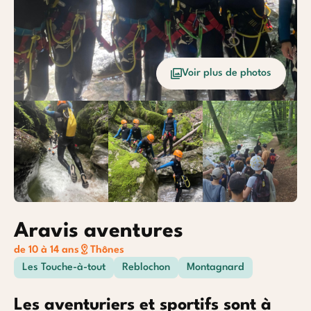
Océan
Etrang
Voir plus de photos
Baroudeurs
Aravis aventures
de 10 à 14 ans
Thônes
Les Touche-à-tout
Reblochon
Montagnard
Les aventuriers et sportifs sont à