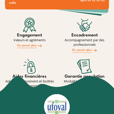
04 50 52 30 00
colo
Engagement
Encadrement
Valeurs et agréments
Accompagnement par des
professionnels
En savoir plus
En savoir plus
Aides financières
Garantie annulation
Aides au financement et facilités
Modalité de souscription et
de paiement
conditions
En savoir plus
En savoir plus