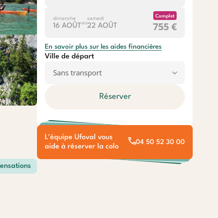
Complet
dimanche
samedi
au
755 €
16 AOÛT
22 AOÛT
En savoir plus sur les aides financières
Ville de départ
Réserver
L'équipe Ufoval vous
04 50 52 30 00
aide à réserver la colo
ensations