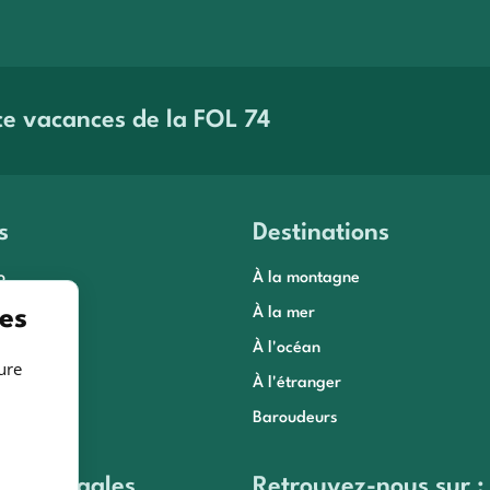
compagnement par des
Aides au financement et 
ofessionnels
paiement
savoir plus
En savoir plus
ce vacances de la FOL 74
s
Destinations
o
À la montagne
es
 conseils
À la mer
lle
À l'océan
ure
À l'étranger
Baroudeurs
tions légales
Retrouvez-nous sur :