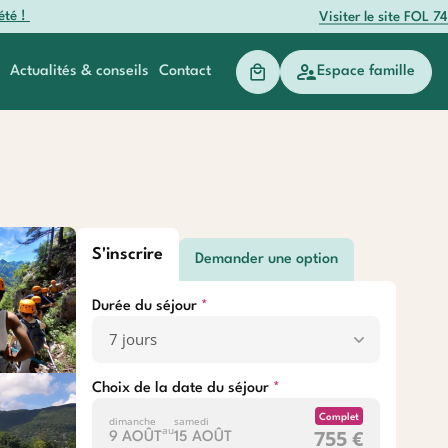
été !
Visiter le site FOL 74
Actualités & conseils
Contact
Espace famille
anger
Baroudeurs
S'inscrire
Demander une option
Durée du séjour
Choix de la date du séjour
Complet
dimanche
samedi
au
755 €
9 AOÛT
15 AOÛT