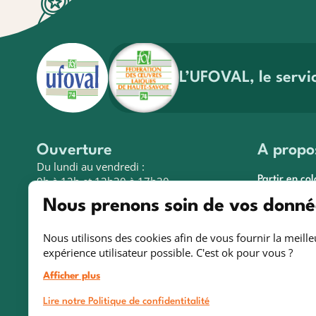
Ac
Valeurs et agréments
pr
En savoir plus
En 
L’UFOVAL, le servi
Ouverture
A propo
Du lundi au vendredi :
9h à 12h et 13h30 à 17h30
Partir en col
Nous prenons soin de vos donné
Actualités &
Adresse
Espace fami
Nous utilisons des cookies afin de vous fournir la meille
3 avenue de la Plaine
Contact
expérience utilisateur possible. C'est ok pour vous ?
BP 340
74008 ANNECY Cedex
Afficher plus
Lire notre Politique de confidentitalité
Informa
04 50 52 30 00