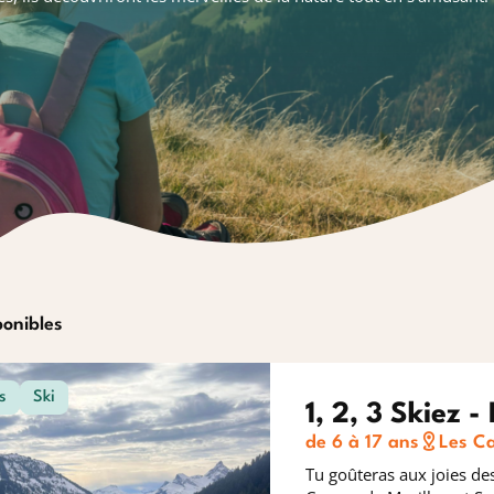
ponibles
s
Ski
1, 2, 3 Skiez - 
de 6 à 17 ans
Les C
Tu goûteras aux joies des