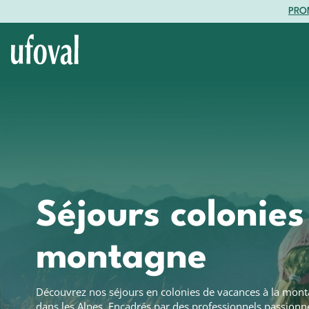
PROM
Séjours par destination
Montagne
Océan
Baroudeurs
Me
Les Puisots
Hendaye
Corse
Les 
Neig’Alpes
Mornac
Les 
Mer
Montagn
La Métralière
Oléron
Creil'Alpes
Plozévet
Séjours colonies
Thônes
Le Razay
Autrans
Castel Landou
Villard-de-Lans
montagne
Poisy Lac d'Annecy
L'Isle d'Aulps
Montvauthier
Découvrez nos séjours en colonies de vacances à la monta
Arêches-Beaufort
dans les Alpes. Encadrés par des professionnels passionné