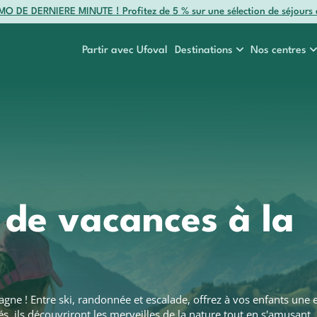
O DE DERNIERE MINUTE ! Profitez de 5 % sur une sélection de séjours 
Partir avec Ufoval
Destinations
Nos centres
r
Myrtes
Colombes
e
Océan
Etr
 de vacances à la
gne ! Entre ski, randonnée et escalade, offrez à vos enfants une
s, ils découvriront les merveilles de la nature tout en s'amusant