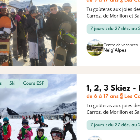
de 9 à 17 ans
Les C
Tu goûteras aux joies des
Carroz, de Morillon et S
7 jours : du 27 déc. au
Centre de vacances
Neig’Alpes
s
Ski
Cours ESF
1, 2, 3 Skiez -
de 6 à 17 ans
Les C
Tu goûteras aux joies des
Carroz, de Morillon et Sa
7 jours : du 27 déc. au