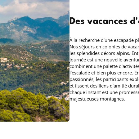
Des vacances d'
À la recherche d'une escapade pl
Nos séjours en colonies de vaca
les splendides décors alpins. E
journée est une nouvelle avent
combinent une palette d'activités
l'escalade et bien plus encore. 
passionnés, les participants ex
et tissent des liens d'amitié d
chaque instant est une promess
majestueuses montagnes.