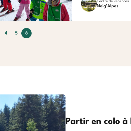
Centre de vacances
Neig’Alpes
4
5
6
(
c
u
r
r
e
n
t
)
Partir en colo 