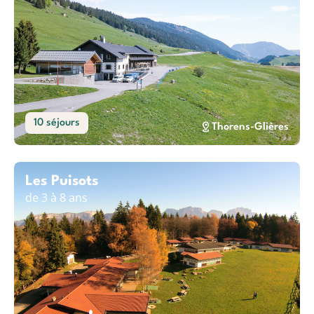
10 séjours
Thorens-Glières
Les Puisots
de 3 à 8 ans