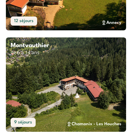
12 séjours
Annecy
Montvauthier
de 6 à 14 ans
9 séjours
Chamonix - Les Houches