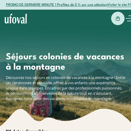
PROMO DE DERNIERE MINUTE ! Profitez de 5 % sur une sélection de séjours été 
Visiter le site 
Retour
Retour
Partir avec Ufoval
Séjours par destination
Montagne
Océan
Baroudeurs
Destinations
Séjours colonies de vacances
Les Puisots
Hendaye
Corse
L
Mer
Montag
à la montagne
Neig’Alpes
Mornac
L
Nos centres
La Métralière
Oléron
Découvrez nos séjours en colonies de vacances à la montagne ! Entre
Creil'Alpes
Plozévet
ski, randonnée et escalade, offrez à vos enfants une expérience
Thônes
Le Razay
unique dans les Alpes. Encadrés par des professionnels passionnés,
Actualités & conseils
Autrans
Castel Landou
ils découvriront les merveilles de la nature tout en s'amusant.
Villard-de-Lans
Rejoignez-nous pour des vacances inoubliables en montagne !
Poisy Lac d'Annecy
Contact
L'Isle d'Aulps
Montvauthier
Arêches-Beaufort
Espace famille
Courchevel 1850