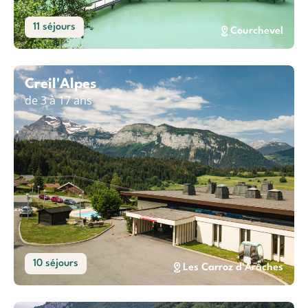
11 séjours
Courchevel
Creil'Alpes
de 3 à 17 ans
10 séjours
Les Carroz d'Arâches