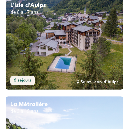
L'Isle d'Aulps
de 8 à 17 ans
6 séjours
Saint-Jean-d'Aulps
La Métralière
de 3 à 15 ans