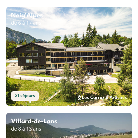
Neig’Alpes
de 6 à 17 ans
21 séjours
Les Carroz d'Arâches
Villard-de-Lans
de 8 à 13 ans