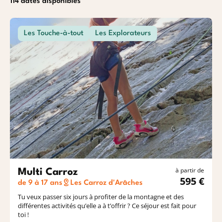
Océan
Etrang
114 dates disponibles
Les Touche-à-tout
Les Explorateurs
Baroudeurs
à partir de
Multi Carroz
595 €
de 9 à 17 ans
Les Carroz d'Arâches
Tu veux passer six jours à profiter de la montagne et des
différentes activités qu’elle a à t’offrir ? Ce séjour est fait pour
toi !