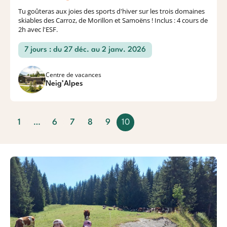
Tu goûteras aux joies des sports d'hiver sur les trois domaines
skiables des Carroz, de Morillon et Samoëns ! Inclus : 4 cours de
2h avec l'ESF.
7 jours : du 27 déc. au 2 janv. 2026
Centre de vacances
Neig’Alpes
1
…
6
7
8
9
10
(
c
u
r
r
e
n
t