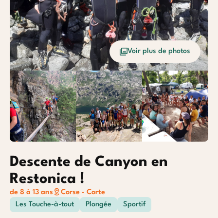
Océan
Etrang
Voir plus de photos
Baroudeurs
Descente de Canyon en
Restonica !
de 8 à 13 ans
Corse - Corte
Les Touche-à-tout
Plongée
Sportif