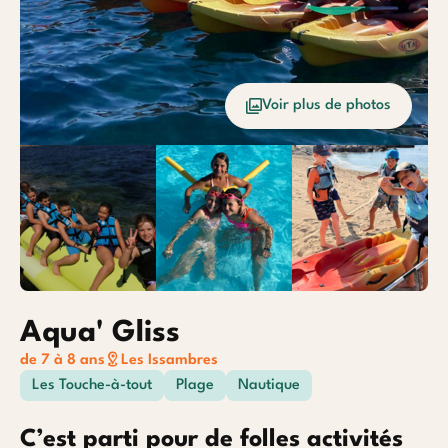
Océan
Etrang
Voir plus de photos
Baroudeurs
Aqua' Gliss
de 7 à 8 ans
Les Issambres
Les Touche-à-tout
Plage
Nautique
C’est parti pour de folles activités