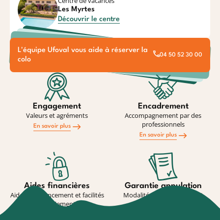
Centre de vacances
Les Myrtes
Découvrir le centre
L'équipe Ufoval vous aide à réserver la
04 50 52 30 00
colo
Engagement
Encadrement
Valeurs et agréments
Accompagnement par des
professionnels
En savoir plus
En savoir plus
Aides financières
Garantie annulation
Aides au financement et facilités
Modalité de souscription et
de paiement
conditions
En savoir plus
En savoir plus